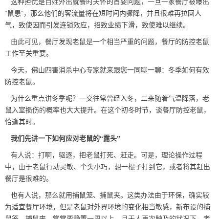
这种担忧是百姓外出就餐时关怀的首要问题，一旦一家餐厅被曝出
“鼠患”，那么他们的客流量将在短时间内骤降，并且很难再拉回人
气，致使因而引发连锁效应，招致业绩下滑，致使难以继续。
由此可见，餐厅发现老鼠是一个相当严重的问题，餐厅的防控老鼠
工作至关重要。
今天，佛山四害消杀中心专家就来跟您一同聊一聊：冬季如何有效
防控老鼠。
为什么重点讲冬季呢？一交往常曾经入冬，二来随着气温降落，老
鼠入室损伤的概率也大大提升。在这个初冬时节，谈餐厅
防控老鼠
，
恰逢其时。
我们先讲一下如何应对老鼠的“露头”
有人说：打啊，驱逐，把老鼠打死、赶走。可是，理论操作过程
中，由于老鼠行动灵敏、个头小巧，想一棍子打到它，或者将其赶出
餐厅是很难的。
也有人说，那么就用捕鼠笼、捕鼠夹。这类办法由于环保，确实较
为适宜餐厅环境，但是老鼠对外界环境的变化相当敏感，新布设的捕
鼠笼、捕鼠夹，常常要静置一周以上，且无人再次触及的状况下，老