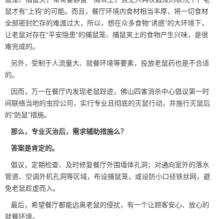
鼠才有
“上钩”
的可能。而且，餐厅环境内食材相当丰厚，将一切食材
全部密封贮存的难渡过大，所以，想在众多食物“诱惑”的大环境下，
让老鼠对存在“平安隐患”的捕鼠笼、捕鼠夹上的食物产生兴味，是很
难完成的。
另外，受制于人流量大、就餐环境等要素，投放老鼠药也是不合适
的。
因而，万一在餐厅内发现
老鼠踪迹
，佛山四害消杀中心倡议第一时
间联络当地的虫控公司，实行专业且彻底的灭鼠行动，并施行灭鼠后
的“防鼠”措施。
那么，专业灭治后，需求辅助措施么？
答案是肯定的。
倡议，定期检查、及时修复餐厅外围墙体孔洞；对通向室外的落水
管道、
空调外机孔洞
等区域，布设捕鼠笼，或设防小口径铁丝网，避
免老鼠趁虚而入。
最后，希望餐厅都能远离老鼠的侵扰，有一个让顾客安心、放心的
就餐环境。