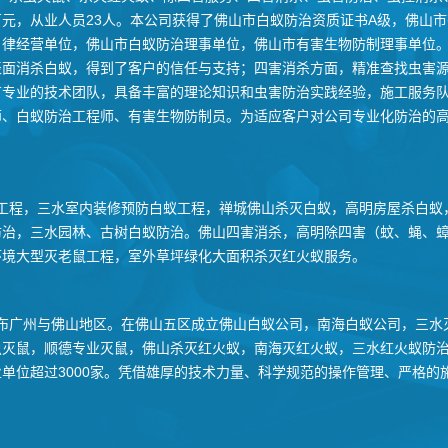
元，从业人员23人。本公司获得了佛山市白蚁防治资质证书A级，佛山
自律经营单位，佛山市白蚁防治理事单位，佛山市有害生物防制理事单位
表面消杀白蚁，得到了客户的信任与支持；四害消杀方面，精准查找虫害
有专业的技术团队，具备丰富的理论知识和虫害防治实践经验，施工服务
师、白蚁防治工程师、有害生物防制员。为适应客户对公司专业化防治的
工程，三水室内装修预防白蚁工程，禅城佛山杀灭白蚁，高明房屋杀白蚁
防治，三水园林、古树白蚁防治。佛山四害消杀，高明除四害（蚊、蝇、
环境大型灭老鼠工程，室外草坪绿化大面积杀灭红火蚁服务。
布广州与佛山地区。在佛山五区成立佛山白蚁公司，南海白蚁公司，三水
灭鼠，顺德专业灭鼠，佛山杀灭红火蚁，南海灭红火蚁，三水红火蚁防治
单位超过3000家。凭借雄厚的技术力量、科学规范的操作管理、严格的