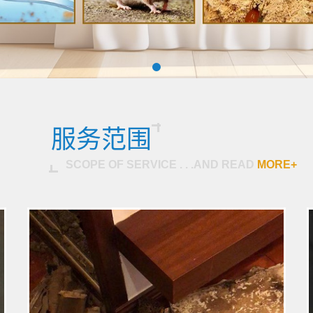
服务范围
SCOPE OF SERVICE . . .AND READ
MORE+