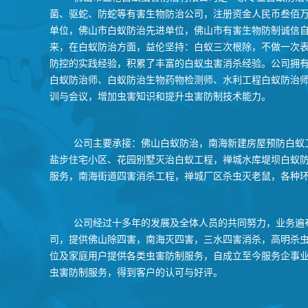
菌、驱蛇、防蛇等有害生物防治公司，注册资金人民币叁佰万
单位，佛山市白蚁防治先进单位，佛山市有害生物防制诚信
来，在白蚁防治方面，益伦坚持：白蚁三次根除，不做一次
防控的实践经验，积累了丰富的白蚁虫害消杀经验。公司拥
白蚁防治师、白蚁防治生物药物检测师、水利工程白蚁防治
训与会议，增加虫害知识和提升虫害防制技术能力。
公司主要承接：佛山白蚁防治，南海新建房屋预防白蚁
盐步住宅小区、花园别墅灭治白蚁工程，禅城水库堤坝白蚁
服务，南海街道四害消杀工程，禅城厂区杀虫灭老鼠，各种
公司经过十多年的发展及全体人员的共同努力，业务遍
司，提供佛山除四害，南海灭四害，三水四害消杀，高明杀虫
位及家庭用户提供各类虫害防制服务，自成立至今服务企事业
虫害防制服务，得到客户的认可与好评。