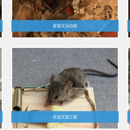
家居灭治白蚁
1
杀虫灭鼠工程