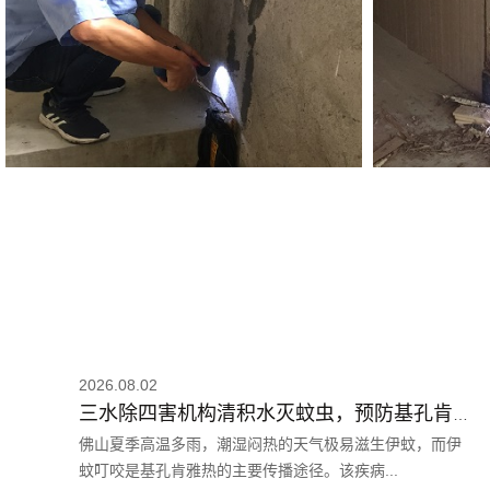
2026.08.02
三水除四害机构清积水灭蚊虫，预防基孔肯雅热这样做！
佛山夏季高温多雨，潮湿闷热的天气极易滋生伊蚊，而伊
蚊叮咬是基孔肯雅热的主要传播途径。该疾病...