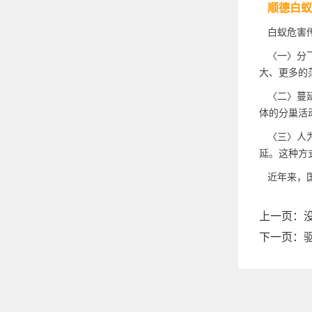
顺德白蚁
白蚁危害传
〈一〉分飞
大、更多的
〈二〉蔓延
体的分巢活
〈三〉人为
延。这种方
近年来，国
上一页：
下一页：