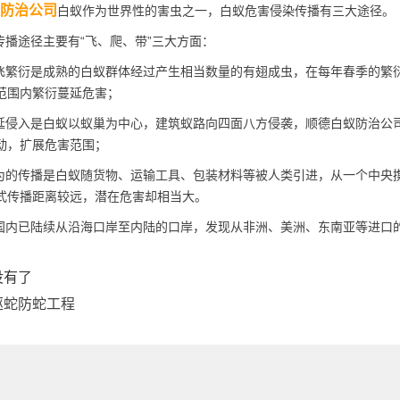
防治公司
白蚁作为世界性的害虫之一，白蚁危害侵染传播有三大途径。
播途径主要有“飞、爬、带”三大方面：
繁衍是成熟的白蚁群体经过产生相当数量的
有翅成虫
，在每年春季的繁
范围内繁衍蔓延危害；
侵入是白蚁以蚁巢为中心，建筑蚁路向四面八方侵袭，顺德白蚁防治公
动，扩展危害范围；
的传播是白蚁随货物、运输工具、包装材料等被人类引进，从一个中央
式传播距离较远，潜在危害却相当大。
内已陆续从沿海口岸至内陆的口岸，发现从非洲、美洲、东南亚等进口
没有了
驱蛇防蛇工程