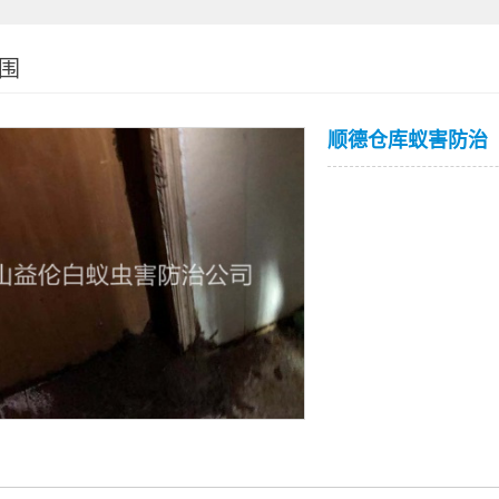
围
顺德仓库蚁害防治