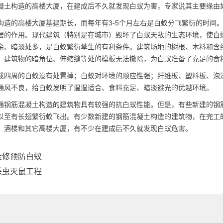
凝土构造的高楼大厦，在建成后不久就发现白蚁为害，专家说其主要缘由
构造的高楼大厦基建期长，而每年有3-5个月左右是白蚁分飞繁衍的时间
居的作用。现代建筑（特别是在城市）毁坏了白蚁天敌的生态环境，使白
余、暗淡处多，是白蚁繁衍孳生的有利条件。建筑场地的树根、木料和含
，建筑物的暗角位、伸缩缝等处的模板无法撤除，为白蚁准备了充足的食
或四周的白蚁没有处置掉；白蚁对环境的顺应性强；纤维板、塑料板、泡
通风不良，给白蚁发明了温湿适合、食料充足、暗淡避光的优越环境。
通钢筋混凝土构造的建筑物具有较强的抗白蚁性能。但是，有些新建的钢
以至有长翅繁衍蚁飞出。有少数新建的钢筋混凝土构造的建筑物，在完工
、酒楼和其它高楼大厦，有不少在建成后不久就发现白蚁危害。
装修预防白蚁
杀虫灭鼠工程