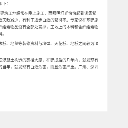
如下：
。建筑工地经常在晚上施工，而照明灯光恰恰起到诱集繁
蚁天敌减少，有利于进步白蚁的繁衍率。专家说在基建施
纤维素物品没有全部处置掉，工地上的木料和含纤维素物
料。
沫板、地毯等装修资料与墙壁、天花板、地板之间较为湿
筋混凝土构造的高楼大厦，在建成后的几年内，就发现有
的当年，就发现有白蚁危害，而且危害严重。广州、深圳