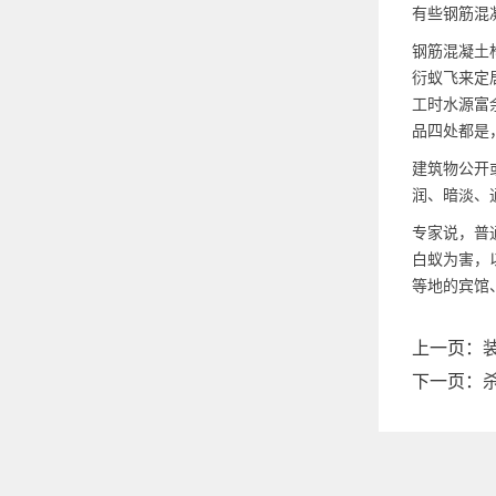
有些钢筋混
钢筋混凝土
衍蚁飞来定
工时水源富
品四处都是
建筑物公开
润、暗淡、
专家说，普
白蚁为害，
等地的宾馆
上一页：
下一页：