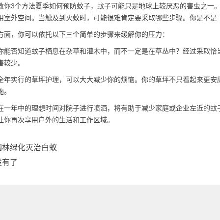
教你3个方法夏季如何预防蚊子，蚊子可能只是地球上较厌恶的害虫之一
用室外空间。当触及到灭蚊时，可能很难肯定要采取哪些步骤。你是不是
方面，你可以依托以下三个简单的步骤来缓解你的压力：
你能否知道蚊子栖息在杂草和灌木中，而不一定是在草丛中？经过采取恰
害较少。
全年实行的草坪护理，可以大大减少你的烦恼。你的草坪不只看起来更安
施。
在一年中的理想时间对院子进行喷洒，将有助于减少家庭或企业左近的蚊
让你再次享用户外的生活和工作区域。
园林绿化灭治白蚁
没有了