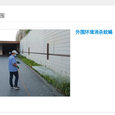
围
外围环境消杀蚊蝇