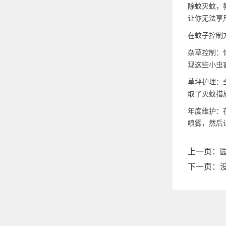
除蚊灭蚊，
让你无法享
在蚊子控制
杂草控制：
现这些小虫
草坪护理：
取了灭蚊措
年度维护：
喷雾，然后
上一页：
下一页：