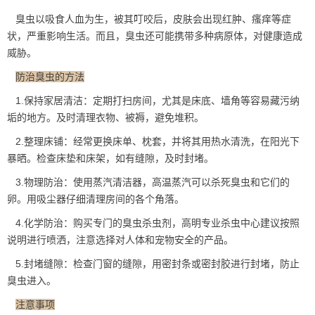
臭虫以吸食人血为生，被其叮咬后，皮肤会出现红肿、瘙痒等症
状，严重影响生活。而且，臭虫还可能携带多种
病原体
，对健康造成
威胁。
防治臭虫的方法
1.保持家居清洁：定期打扫房间，尤其是床底、墙角等容易藏污纳
垢的地方。
及时清理
衣物、被褥，避免堆积。
2.整理床铺：经常更换床单、枕套，并将其用热水清洗，在阳光下
暴晒。检查床垫和床架，如有缝隙，及时封堵。
3.物理防治：使用蒸汽清洁器，高温蒸汽可以杀死臭虫和它们的
卵。用吸尘器仔细清理房间的各个角落。
4.化学防治：购买专门的臭虫杀虫剂，高明专业杀虫中心建议按照
说明进行喷洒，注意选择对人体和宠物安全的产品。
5.封堵缝隙：检查门窗的缝隙，用密封条或密封胶进行封堵，
防止
臭虫
进入。
注意事项