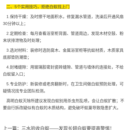
二、5个实用技巧，拒绝白蚁找上门
1.保持干燥：及时擦干地面积水，修复漏水管道，洗澡后开通风扇
30分钟以上；
2.定期检查：每月查看浴室柜背面、管道周边，发现木材空鼓、粉
末状排泄物及时处理；
3.选对材料：装修时选防腐木、金属浴室柜等
抗蚁材质
，木质家具
底部垫防潮垫；
4.封堵缝隙：用玻璃胶密封瓷砖缝隙、管道与墙体的连接处，不给
白蚁留入口；
5.专业防护：新装修或老房翻新时，在卫生间做白蚁预防处理，可
疑情况找专业团队检测。
高明白蚁灭除所建议发现白蚁别用杀虫剂乱喷，会让白蚁扩散；不
要自行拆改疑似有白蚁的
木质结构
，避免破坏蚁巢导致隐患扩大。
上一篇：
三水验收白蚁——发现长翅白蚁要提高警惕！