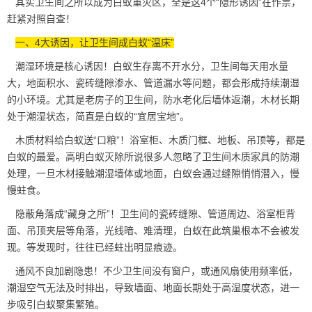
其实卫生间之所以成为白蚁重灾区，全是这4个“隐形诱因”在作祟，
赶紧对照自查！
一、4大诱因，让卫生间成白蚁“温床”
潮湿环境是核心诱因！白蚁生存离不开水分，卫生间每天用水量
大，地面积水、瓷砖缝隙渗水、管道漏水等问题，都会形成持续潮湿
的小环境。尤其是老房子的卫生间，防水老化后墙体返潮，木材长期
处于潮湿状态，简直是白蚁的“宜居宝地”。
木质材料给白蚁送“口粮”！浴室柜、木质门框、地板、吊顶等，都是
白蚁的最爱。高明白蚁灭除所说很多人忽略了卫生间木质家具的
防潮
处理
，一旦木材接触潮湿墙体或地面，白蚁会通过缝隙悄悄潜入，慢
慢蛀食。
隐蔽角落成“藏身之所”！卫生间的瓷砖缝隙、管道周边、浴室柜背
面、吊顶夹层等角落，光线暗、难清理，白蚁在此筑巢根本不会被发
现。等发现时，往往已经蛀出明显痕迹。
通风不良加剧隐患！不少卫生间没有窗户，或通风扇使用频率低，
潮湿空气无法及时排出，导致墙面、地面长期处于高湿度状态，进一
步吸引白蚁聚集繁殖。