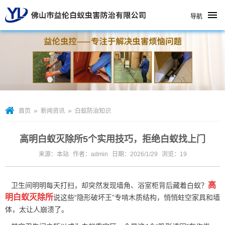
导航
»
»
首页
新闻资讯
白蚁防治知识
高明白蚁灭除所5个实用技巧，拒绝白蚁找上门
来源：本站
作者：admin
日期：2026/1/29
浏览：
19
高
卫生间明明每天打扫，却突然发现墙角、浴室柜背后藏着白蚁？
明白蚁灭除所
说这些“隐形破坏王”专啃木质结构，悄悄蛀空家具和墙
体，太让人崩溃了。