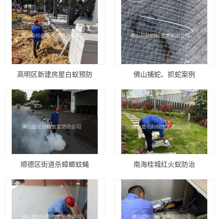
高明区新建房屋白蚁预防
佛山捕蛇、抓蛇案例
顺德区街道杀蟑螂蚊蝇
南海桂城红火蚁防治