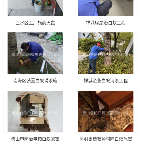
三水区工厂施药灭鼠
禅城房屋治白蚁工程
南海区装置白蚁诱杀箱
禅城企业白蚁消杀工程
佛山市防治电箱白蚁蚁害
高明更楼教师村除白蚁危害