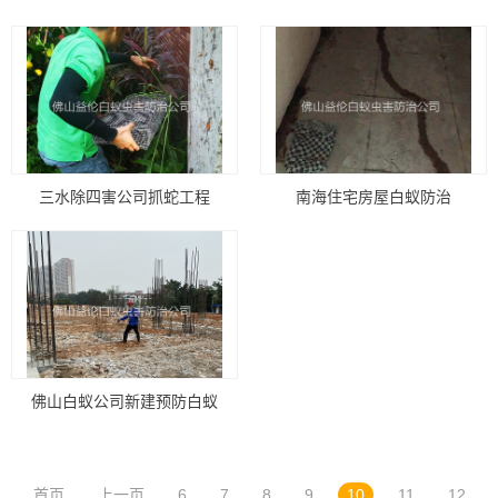
三水除四害公司抓蛇工程
南海住宅房屋白蚁防治
佛山白蚁公司新建预防白蚁
首页
上一页
6
7
8
9
10
11
12